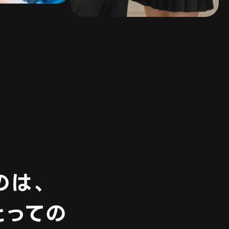
のは、
とっての