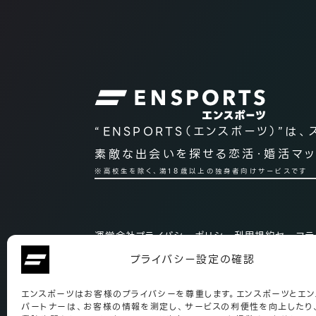
“ENSPORTS（エンスポーツ）”は、
素敵な出会いを探せる
恋活・婚活マッ
※高校生を除く、満18歳以上の独身者向けサービスです
運営会社
プライバシーポリシー
利用規約
セーフテ
アプリ仕様
公式アンバサダー
個人情報等の利用に
プライバシー設定の確認
エンスポーツはお客様のプライバシーを尊重します。エンスポーツとエン
パートナーは、お客様の情報を測定し、サービスの利便性を向上したり